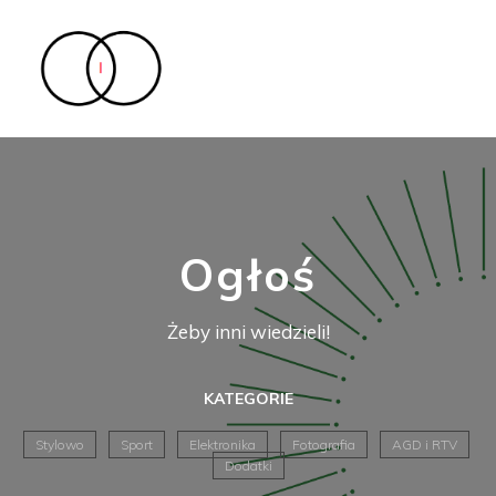
Ogłoś
Żeby inni wiedzieli!
KATEGORIE
Stylowo
Sport
Elektronika
Fotografia
AGD i RTV
Dodatki