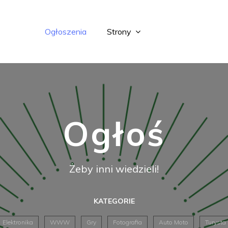
Ogłoszenia
Strony
Ogłoś
Żeby inni wiedzieli!
KATEGORIE
Elektronika
WWW
Gry
Fotografia
Auto Moto
Turysta