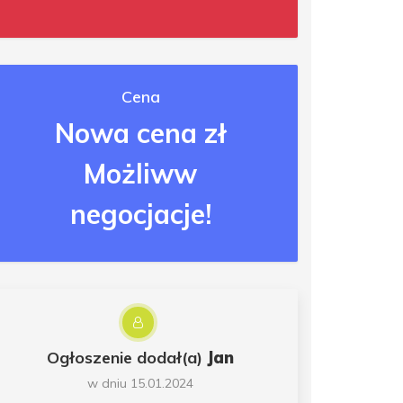
Cena
Nowa cena zł
Możliww
negocjacje!
Ogłoszenie dodał(a)
Jan
w dniu 15.01.2024