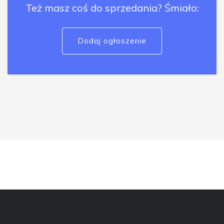
Też masz coś do sprzedania? Śmiało:
Dodaj ogłoszenie