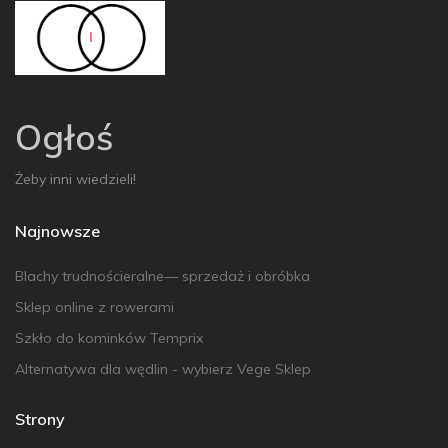
Ogłoś
Żeby inni wiedzieli!
Najnowsze
Blachy trudnościeralne— sprzedaż i obróbka
Sklep online z rowerami
Szkło do kominków Temprix
Alternatywa dla wędlin - wybierz Vege Sklep
Strony