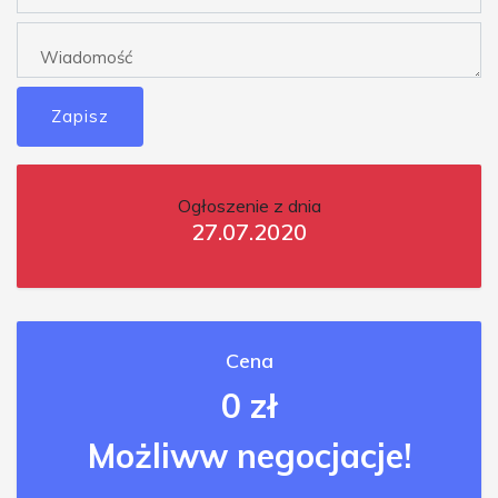
Zapisz
Ogłoszenie z dnia
27.07.2020
Cena
0 zł
Możliww negocjacje!