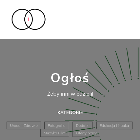
Ogłoś
Żeby inni wiedzieli!
KATEGORIE
Uroda i Zdrowie
Fotografia
Dodatki
Edukacja i Nauka
Muzyka Film
Oferty pracy