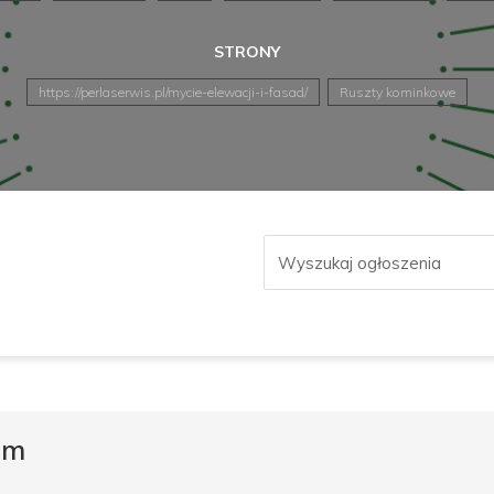
STRONY
https://perlaserwis.pl/mycie-elewacji-i-fasad/
Ruszty kominkowe
om