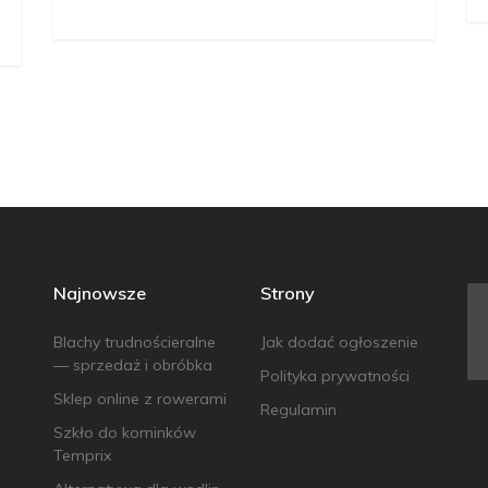
Najnowsze
Strony
Blachy trudnościeralne
Jak dodać ogłoszenie
— sprzedaż i obróbka
Polityka prywatności
Sklep online z rowerami
Regulamin
Szkło do kominków
Temprix