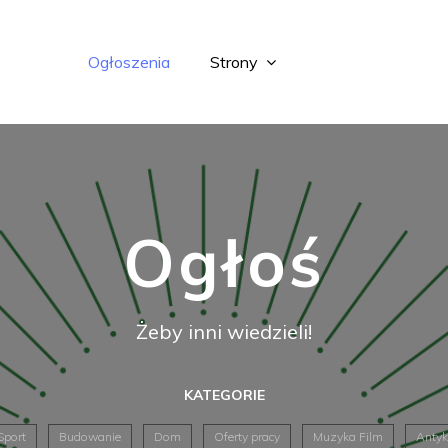
Ogłoszenia
Strony
Ogłoś
Żeby inni wiedzieli!
KATEGORIE
Sport
Budowanie
Dom
Oferty pracy
Muzyka Film
Antyk