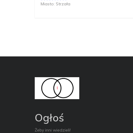
Miasto: Strzała
Ogłoś
Żeby inni wiedzieli!