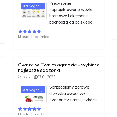
Precyzyjnie
0 zł Negocjuj!
zaprojektowane wózki
bramowe i akcesoria
pochodzą od polskiego
Miasto: Kobiernice
Owoce w Twoim ogrodzie - wybierz
najlepsze sadzonki
03.01.2025
Dom
Sprzedajemy zdrowe
0 zł Negocjuj!
drzewka owocowe i
ozdobne z naszej szkółki
Miasto: Strzała