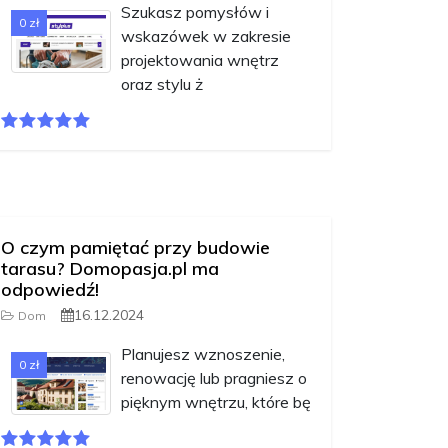
Szukasz pomysłów i
0 zł
wskazówek w zakresie
projektowania wnętrz
oraz stylu ż
O czym pamiętać przy budowie
tarasu? Domopasja.pl ma
odpowiedź!
16.12.2024
Dom
Planujesz wznoszenie,
0 zł
renowację lub pragniesz o
pięknym wnętrzu, które bę