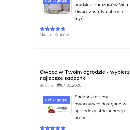
0 zł Negocjuj!
produkcji narożników Vieri
Divani zostały dobrane z
myś
Miasto: Kraków
Owoce w Twoim ogrodzie - wybierz
najlepsze sadzonki
04.01.2025
Dom
Sadzonki drzew
0 zł Negocjuj!
owocowych dostępne w
sprzedaży stacjonarnej i
online