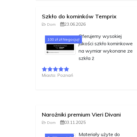
Szkło do kominków Temprix
23.06.2026
Dom
Oferujemy wysokiej
100 zł zł Negocjuj!
jakości szkło kominkowe
na wymiar wykonane ze
szkła ż
Miasto: Poznań
Narożniki premium Vieri Divani
03.11.2025
Dom
Materiały użyte do